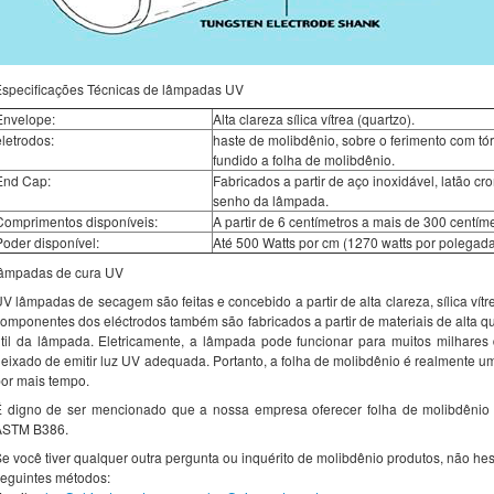
specificações Técnicas de lâmpadas UV
Envelope:
Alta clareza sílica vítrea (quartzo).
eletrodos:
haste de molibdênio, sobre o ferimento com tóri
fundido a folha de molibdênio.
End Cap:
Fabricados a partir de aço inoxidável, latão 
senho da lâmpada.
Comprimentos disponíveis:
A partir de 6 centímetros a mais de 300 centíme
Poder disponível:
Até 500 Watts por cm (1270 watts por polegada
lâmpadas de cura UV
V lâmpadas de secagem são feitas e concebido a partir de alta clareza, sílica vít
omponentes dos eléctrodos também são fabricados a partir de materiais de alta qu
til da lâmpada. Eletricamente, a lâmpada pode funcionar para muitos milhares 
eixado de emitir luz UV adequada. Portanto, a folha de molibdênio é realmente u
or mais tempo.
 digno de ser mencionado que a nossa empresa oferecer folha de molibdênio q
ASTM B386.
e você tiver qualquer outra pergunta ou inquérito de molibdênio produtos, não hes
eguintes métodos: