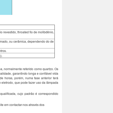
o revestido, throated fio de molibdênio,
cromado, ou cerâmica, dependendo do de
tros.
).
rea, normalmente referido como quartzo. Os
alidade, garantindo longa e confiável vida
de horas, porém, numa fase anterior terá
m eletrodo, que pode fazer uso da lâmpada
ualificada, cujo padrão é correspondido
ite em contactar-nos através dos