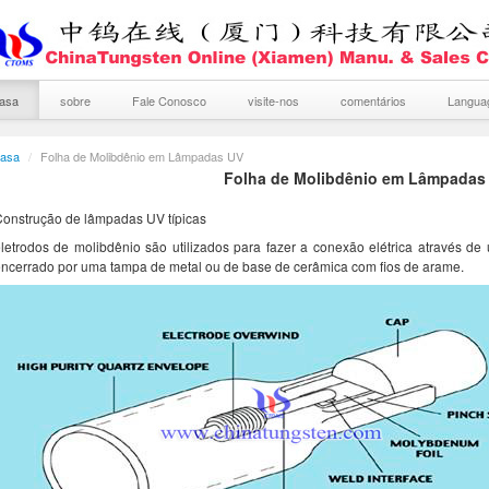
asa
sobre
Fale Conosco
visite-nos
comentários
Langu
asa
/
Folha de Molibdênio em Lâmpadas UV
Folha de Molibdênio em Lâmpadas
onstrução de lâmpadas UV típicas
letrodos de molibdênio são utilizados para fazer a conexão elétrica através de
ncerrado por uma tampa de metal ou de base de cerâmica com fios de arame.