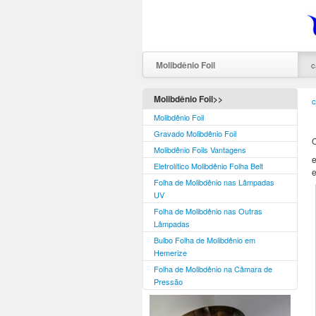
Molibdênio Foil
c
Molibdênio Foil>>
c
Molibdênio Foil
Gravado Molibdênio Foil
C
Molibdênio Foils Vantagens
e
Eletrolítico Molibdênio Folha Belt
e
Folha de Molibdênio nas Lâmpadas
UV
Folha de Molibdênio nas Outras
Lâmpadas
Bulbo Folha de Molibdênio em
Hemerize
Folha de Molibdênio na Câmara de
Pressão