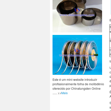
E
U
c
ú
Este é um mini-website introduzir
d
profissionalmente folha de molibdênio
p
oferecido por Chinatungsten Online
É
...... >>
Mais
S
s